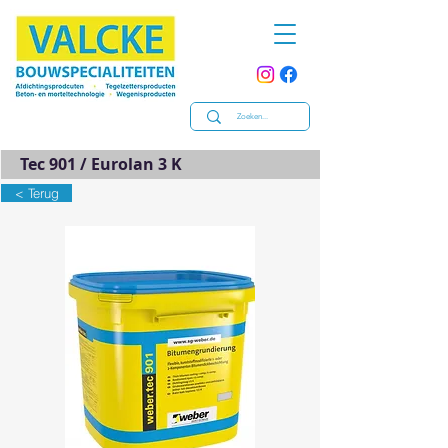
Tec 901 / Eurolan 3 K
< Terug