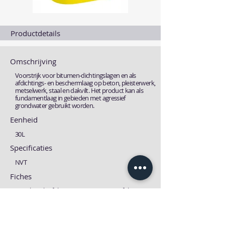
Productdetails
Omschrijving
Voorstrijk voor bitumen-dichtingslagen en als
afdichtings- en beschermlaag op beton, pleisterwerk,
metselwerk, staal en dakvilt. Het product kan als
fundamentlaag in gebieden met agressief
grondwater gebruikt worden.
Eenheid
30L
Specificaties
NVT
Fiches
Technische fiche
MSDS fiche
Download
Download