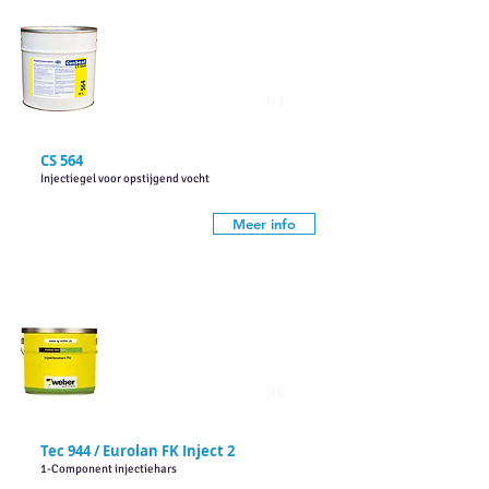
14 L
CS 564
Injectiegel voor opstijgend vocht
Meer info
1KG
Tec 944 / Eurolan FK Inject 2
1-Component injectiehars