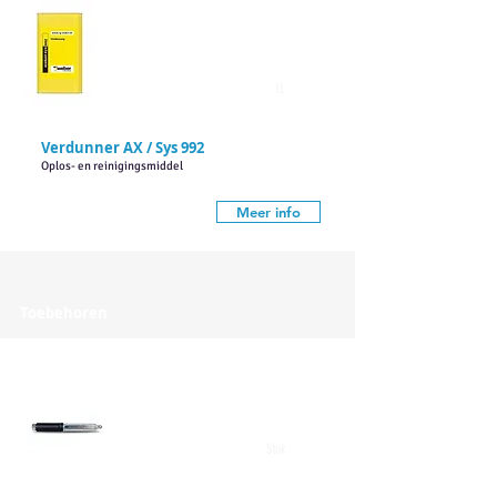
1L
Verdunner AX / Sys 992
Oplos- en reinigingsmiddel
Meer info
Toebehoren
Stuk