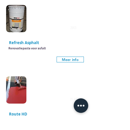
20KG
Refresh Asphalt
Renovatiepasta voor asfalt
Meer info
25 KG
Route HD
PMMA kleurcoating voor asfalt