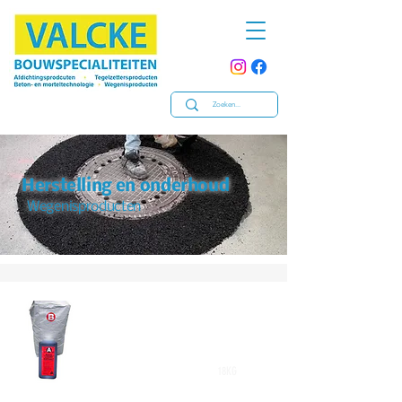
Herstelling en onderhoud
Wegenisproducten
18KG