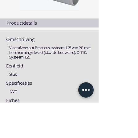
Productdetails
Omschrijving
Vloerafvoerput Practicus systeem 125 van PP, met
beschermingsdeksel (t.b.v. de bouwfase). Ø 110.
Systeem 125
Eenheid
Stuk
Specificaties
NVT
Fiches
Technische fiche
MSDS fiche
Download
Download