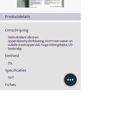
Productdetails
Omschrijving
Gebruiksklare siliconen
oppervlaktehydrofobering. Vormt een water- en
vuilafstotend oppervlak. Hoge indringdiepte. UV-
bestendig.
Eenheid
25L
Specificaties
NVT
Fiches
Technische fiche
MSDS fiche
Download
Download