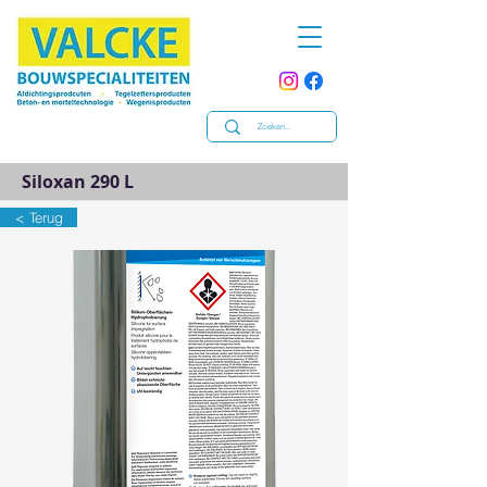
Siloxan 290 L
< Terug