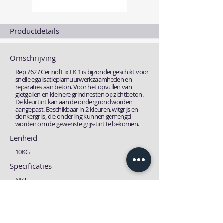
Productdetails
Omschrijving
Rep 762 / Cerinol Fix LK 1 is bijzonder geschikt voor
snelle egalisatieplamuurwerkzaamheden en
reparaties aan beton. Voor het opvullen van
gietgallen en kleinere grindnesten op zichtbeton.
De kleurtint kan aan de ondergrond worden
aangepast. Beschikbaar in 2 kleuren, witgrijs en
donkergrijs, die onderling kunnen gemengd
worden om de gewenste grijs-tint te bekomen.
Eenheid
10KG
Specificaties
NVT
Fiches
Technische fiche
MSDS fiche
Download
Download