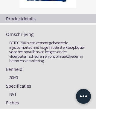
Productdetails
Omschrijving
BETEC 200 is een cement gebaseerde
injectiemortel, met hoge initiële sterkteopbouw
voor het opvullen van leegtes onder
vloerplaten, scheuren en onvolmaaktheden in
beton en verankering.
Eenheid
20KG
Specificaties
NVT
Fiches
Technische fiche
MSDS fiche
Download
Download