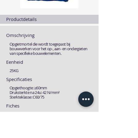
Productdetails
Omschrijving
Opgietmortel die wordt toegepast bij
bouwwerken voor het op-, aan- en ondergieten
van specifieke bouwelementen.
Eenheid
25KG
Specificaties
Opgiethoogte: ≥60mm
Druksterkte na 24u: 42 N/mm²
Sterkteklasse: C60/75
Fiches
Technische fiche
MSDS fiche
Download
Download