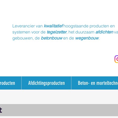
Leverancier van
kwalitatief
hoogstaande producten en
systemen voor de
tegelzetter
, het duurzaam
afdichten
v
gebouwen, de
betonbouw
en de
wegenbouw
.
producten
Afdichtingsproducten
Beton- en morteltechn
t