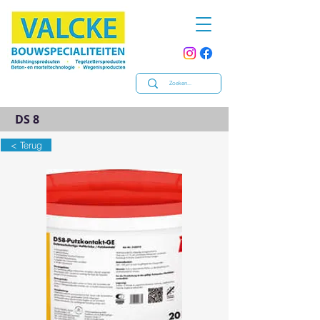
DS 8
< Terug