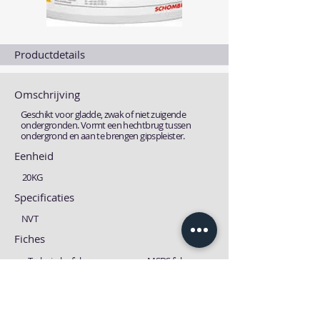
Productdetails
Omschrijving
Geschikt voor gladde, zwak of niet zuigende
ondergronden. Vormt een hechtbrug tussen
ondergrond en aan te brengen gipspleister.
Eenheid
20KG
Specificaties
NVT
Fiches
Technische fiche
MSDS fiche
Download
Download