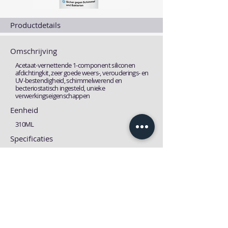
Productdetails
Omschrijving
Acetaat-vernettende 1-component siliconen
afdichtingkit, zeer goede weers-, verouderings- en
UV-bestendigheid, schimmelwerend en
becteriostatisch ingesteld, unieke
verwerkingseigenschappen
Eenheid
310ML
Specificaties
Fiches
Technische fiche
MSDS fiche
Download
Download
Vorige
Volgende