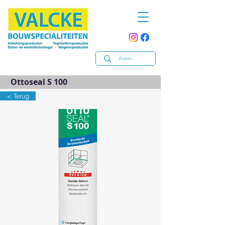
Ottoseal S 100
< Terug