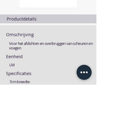
Productdetails
Omschrijving
Voor het afdichten en overbruggen van scheuren en
voegen
Eenheid
LM
Specificaties
7cm breedte
Fiches
Technische fiche
MSDS fiche
Download
Download
Vorige
Volgende