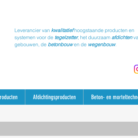
Leverancier van
kwalitatief
hoogstaande producten en
systemen voor de
tegelzetter
, het duurzaam
afdichten
v
gebouwen, de
betonbouw
en de
wegenbouw
.
producten
Afdichtingsproducten
Beton- en morteltechn