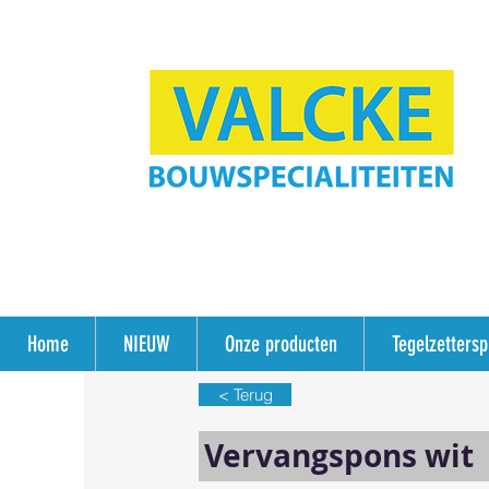
Home
NIEUW
Onze producten
Tegelzetters
< Terug
Vervangspons wit