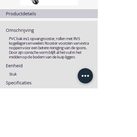
Productdetails
Omschrijving
PVC bak incl. opvangrooster, rollen met RVS
kogellagers en wielen: Rooster voorzien van extra
noppen voor een betere reiniging van de spons.
Door zijn conische vorm blijft al het vuil in het
midden op de bodem van de kuip liggen.
Eenheid
Stuk
Specificaties
NVT
Fiches
Technische fiche
MSDS fiche
Download
Download
Vorige
Volgende