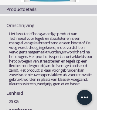
Productdetails
Omschrijving
Het kwalitatief hoogwaardige product van
Techniseal voor tegels en straatstenen is een
mengsel vangekalibreerd zand en een bindstof. De
voeg wordt droog ingekeerd, moet verdicht en
vervolgens natgemaakt worden,en wordt hard na
het drogen. Het product is speciaal ontwikkeld voor
het opvoegen van straatstenen en tegels op een
flexibele ondergrond (zand of vers gestabiliseerd
zand). Het product is klaar voor gebruik en kan
zowel voor nieuweoppervlakken als voor renovatie
gebruikt worden in plaats van klassiek voegzand.
Kleuren: wisteen, zandgrijs, graniet en basalt.
Eenheid
25 KG
Specificaties
NVT
Fiches
Technische fiche
MSDS fiche