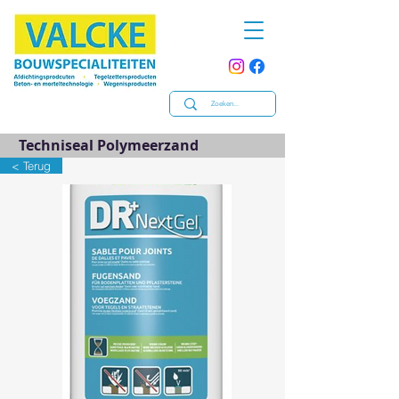
Techniseal Polymeerzand
< Terug