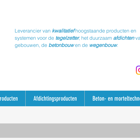
Leverancier van
kwalitatief
hoogstaande producten en
systemen voor de
tegelzetter
, het duurzaam
afdichten
v
gebouwen, de
betonbouw
en de
wegenbouw
.
producten
Afdichtingsproducten
Beton- en morteltechn