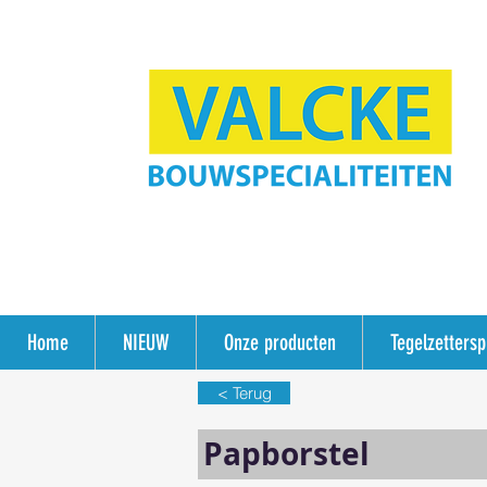
Home
NIEUW
Onze producten
Tegelzetters
< Terug
Papborstel