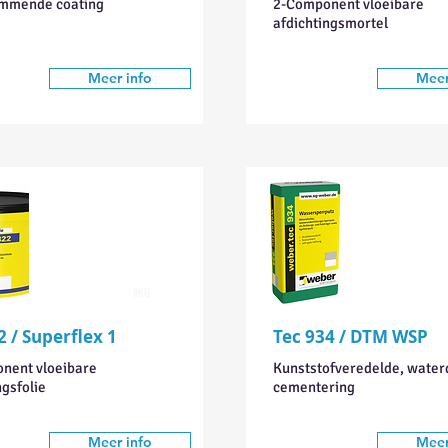
mmende coating
2-Component vloeibare
afdichtingsmortel
Meer info
Meer
8KG
2 / Superflex 1
Tec 934 / DTM WSP
nent vloeibare
Kunststofveredelde, water
ngsfolie
cementering
Meer info
Meer