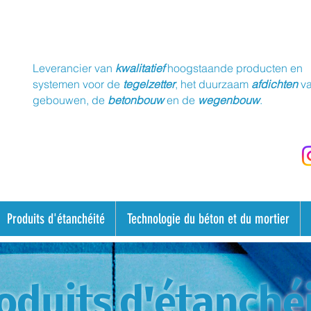
Leverancier van
kwalitatief
hoogstaande producten en
systemen voor de
tegelzetter
, het duurzaam
afdichten
v
gebouwen, de
betonbouw
en de
wegenbouw
.
Produits d'étanchéité
Technologie du béton et du mortier
oduits d'étanché