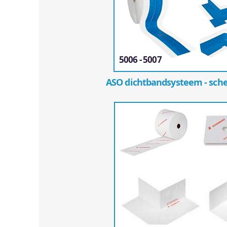
5006 - 5007
ASO dichtbandsysteem - sch