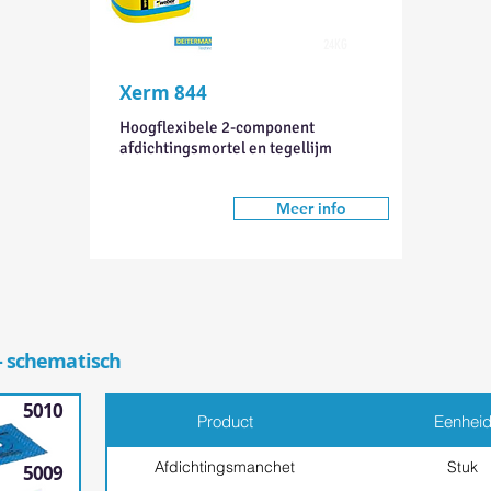
24KG
Xerm 844
Hoogflexibele 2-component
afdichtingsmortel en tegellijm
Meer info
- schematisch
5010
Product
Eenhei
Afdichtingsmanchet
Stuk
5009