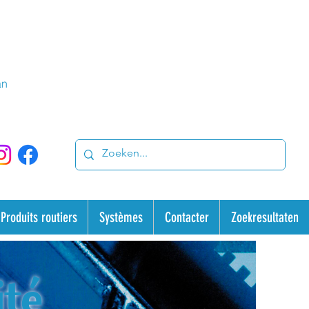
an
Produits routiers
Systèmes
Contacter
Zoekresultaten
ité