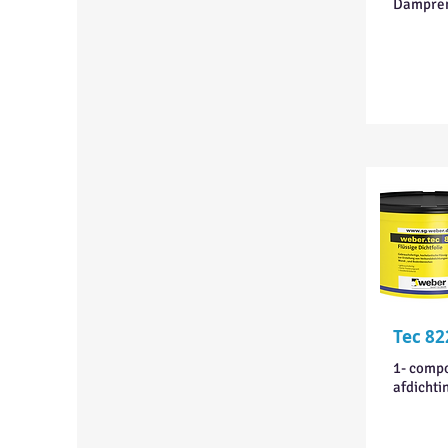
Dampre
Tec 82
1- compo
afdichti