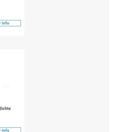
 info
25KG
dichte
 info