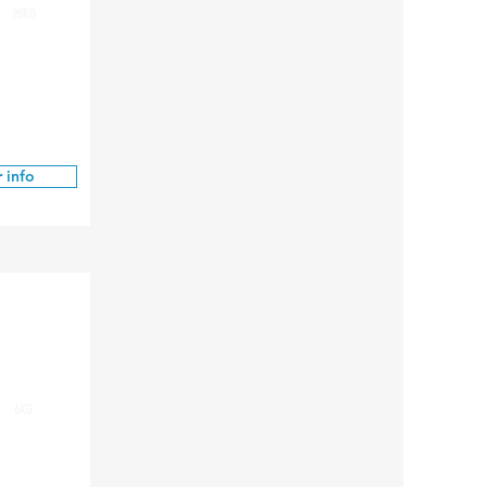
20KG
 info
6KG