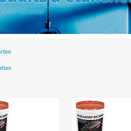
ts de carreleur
ucten
tten