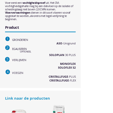
Voer eerst een
vochtigheidsproef
uit. Het CM-
vochtigheidsgehalte mag bij een dekvloer op de isolatie of
scheidingslaag niet boven 2,0 CM% komen.
Vloerverwarmingen
dienen in dit soort vloeren vooraf
opgestart te worden, alvorens met tegel-verlijming te
beginnen.
Product
GRONDEREN
ASO
-Unigrund
EGALISEREN
OPTIONEEL
SOLOPLAN
30 PLUS
VERLIJMEN
MONOFLEX
SOLOFLEX S2
VOEGEN
CRISTALLFUGE
-PLUS
CRISTALLFUGE
-FLEX
Link naar de producten