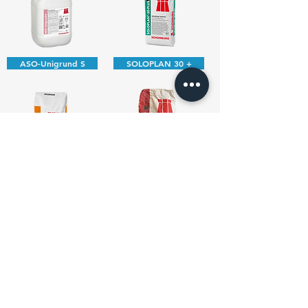
ASO-Unigrund S
SOLOPLAN 30 +
MONOFLEX
SOLOFLEX S2
CRISTALLFUGE +
CRISTALLFUGE FLEX