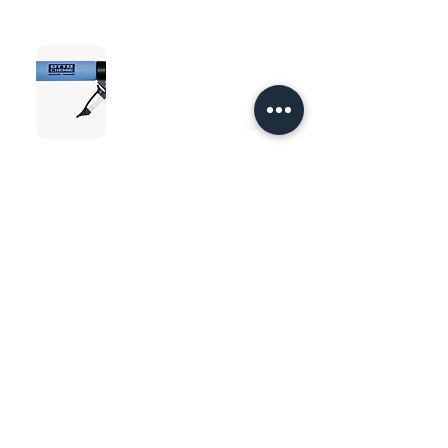
Stuk
H 37
Robuust handdoseerpistool van uiterst slagvast
kunststof, zeer licht. Met glijbus-sluiting, gladde
drijfstang en glijbus voor 290/300/310 ml
kokers. Drukverlies vindt automatisch plaats.
1L