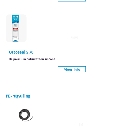
310ML
Ottoseal S 70
De premium natuursteen silicone
Meer info
Toebehoren
PE - rugvulling
LM