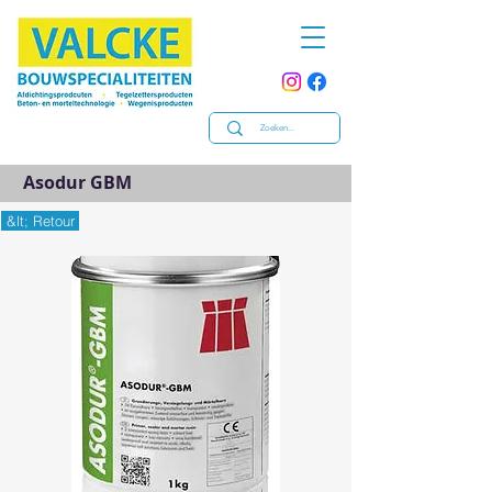
Asodur GBM
&lt; Retour