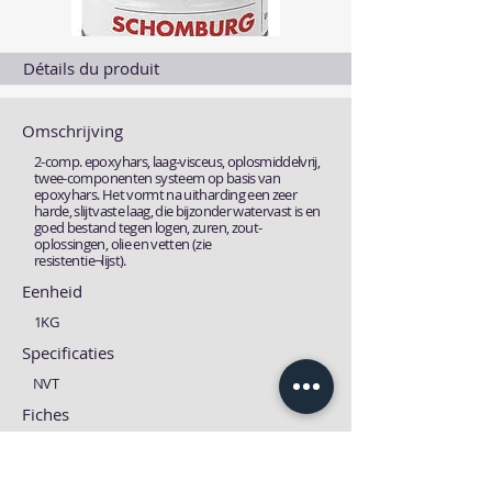
Détails du produit
Omschrijving
2-comp. epoxyhars, laag-visceus, oplosmiddelvrij,
twee-componenten systeem op basis van
epoxyhars. Het vormt na uitharding een zeer
harde, slijtvaste laag, die bijzonder watervast is en
goed bestand tegen logen, zuren, zout-
oplossingen, olie en vetten (zie
resistentie¬lijst).
Eenheid
1KG
Specificaties
NVT
Fiches
Technische fiche
MSDS fiche
Download
Download