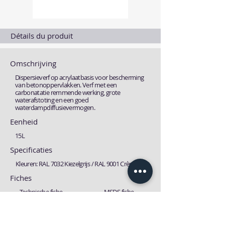
Détails du produit
Omschrijving
Dispersieverf op acrylaatbasis voor bescherming
van betonoppervlakken. Verf met een
carbonatatie remmende werking, grote
waterafstoting en een goed
waterdampdiffusievermogen.
Eenheid
15L
Specificaties
Kleuren: RAL 7032 Kiezelgrijs / RAL 9001 Crèmewit
Fiches
Technische fiche
MSDS fiche
Download
Download