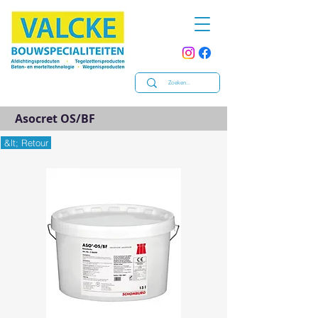
Asocret OS/BF
&lt; Retour