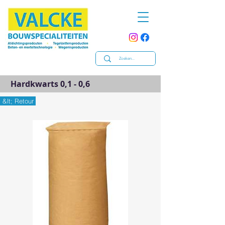
Hardkwarts 0,1 - 0,6
&lt; Retour