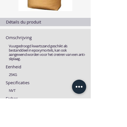
Détails du produit
Omschrijving
Vuurgedroogd kwartszand geschikt als
bestanddeel in epoxymortels, kan ook
aangewend worden voor het creëren van een anti-
sliplaag.
Eenheid
25KG
Specificaties
NVT
Fiches
Technische fiche
MSDS fiche
Download
Download