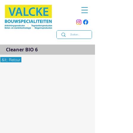
Cleaner BIO 6
&lt; Retour