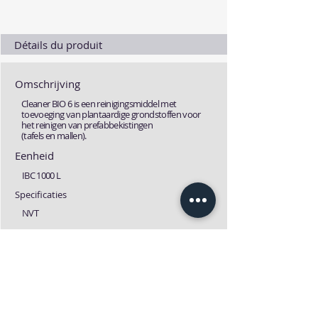
Détails du produit
Omschrijving
Cleaner BIO 6 is een reinigingsmiddel met
toevoeging van plantaardige grondstoffen voor
het reinigen van prefabbekistingen
(tafels en mallen).
Eenheid
IBC 1000 L
Specificaties
NVT
Fiches
Technische fiche
MSDS fiche
Download
Download