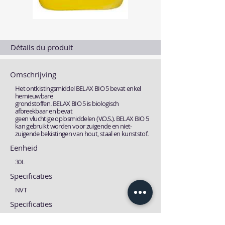
Détails du produit
Omschrijving
Het ontkistingsmiddel BELAX BIO 5 bevat enkel
hernieuwbare
grondstoffen. BELAX BIO 5 is biologisch
afbreekbaar en bevat
geen vluchtige oplosmiddelen (V.O.S.). BELAX BIO 5
kan gebruikt worden voor zuigende en niet-
zuigende bekistingen van hout, staal en kunststof.
Eenheid
30L
Specificaties
NVT
Specificaties
Technische fiche
MSDS fiche