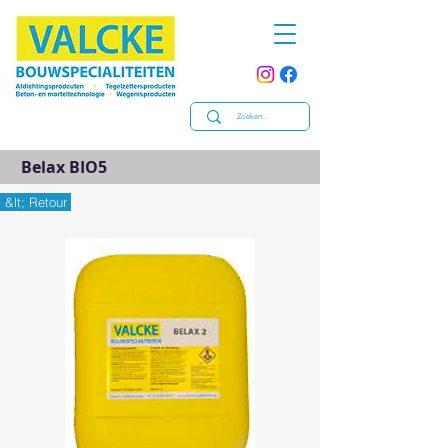
Belax BIO5
&lt; Retour