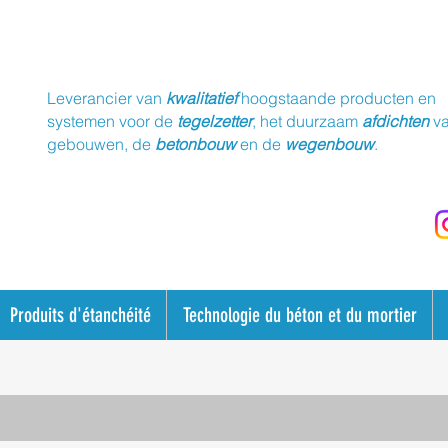
Leverancier van
kwalitatief
hoogstaande producten en
systemen voor de
tegelzetter
, het duurzaam
afdichten
v
gebouwen, de
betonbouw
en de
wegenbouw
.
Produits d'étanchéité
Technologie du béton et du mortier