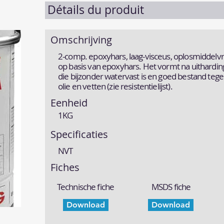
Détails du produit
Omschrijving
2-comp. epoxyhars, laag-visceus, oplosmiddel
op basis van epoxyhars. Het vormt na uitharding 
die bijzonder watervast is en goed bestand tege
olie en vetten (zie resistentielijst).
Eenheid
1KG
Specificaties
NVT
Fiches
Technische fiche
MSDS fiche
Download
Download