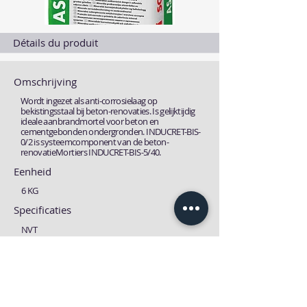
Détails du produit
Omschrijving
Wordt ingezet als anti-corrosielaag op
bekistingsstaal bij beton-renovaties. Is gelijktijdig
ideale aanbrandmortel voor beton en
cementgebonden ondergronden. INDUCRET-BIS-
0/2 is systeemcomponent van de beton-
renovatieMortiers INDUCRET-BIS-5/40.
Eenheid
6 KG
Specificaties
NVT
Fiches
Technische fiche
MSDS fiche
Download
Download