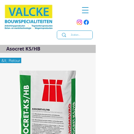
Asocret KS/HB
&lt; Retour