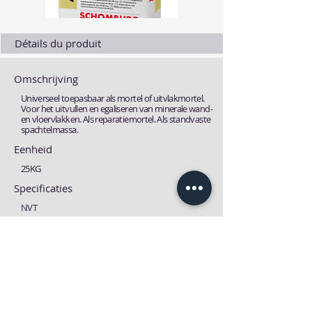
Détails du produit
Omschrijving
Universeel toepasbaar als mortel of uitvlakmortel.
Voor het uitvullen en egaliseren van minerale wand-
en vloervlakken. Als reparatiemortel. Als standvaste
spachtelmassa.
Eenheid
25KG
Specificaties
NVT
Specificaties
Technische fiche
MSDS fiche
Download
Download