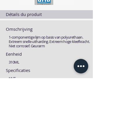
Détails du produit
Omschrijving
1-componentige lijm op basis van polyurethaan.
Extreem snelle uitharding. Extreem hoge kleefkracht.
Niet corrosief. Geurarm
Eenheid
310ML
Specificaties
NVT
Fiches
Technische fiche
MSDS fiche
Download
Download
Précédent
suivante