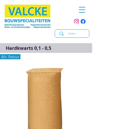
Hardkwarts 0,1 - 0,5
&lt; Retour