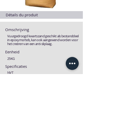
Détails du produit
Omschrijving
Vuurgedroogd kwartszand geschikt als bestanddeel
in epoxymortels, kan ook aangewend worden voor
het creëren van een anti-sliplaag.
Eenheid
25KG
Specificaties
NVT
Fiches
Technische fiche
MSDS fiche
Download
Download
Précédent
suivante