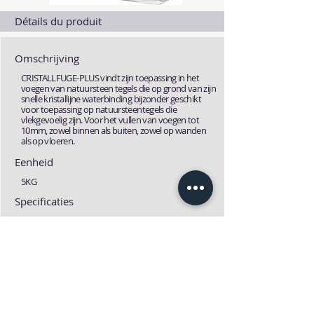
Détails du produit
Omschrijving
CRISTALLFUGE-PLUS vindt zijn toepassing in het
voegen van natuursteen tegels die op grond van zijn
snelle kristallijne waterbinding bijzonder geschikt
voor toepassing op natuursteentegels die
vlekgevoelig zijn. Voor het vullen van voegen tot
10mm, zowel binnen als buiten, zowel op wanden
als op vloeren.
Eenheid
5KG
Specificaties
Fiches
Technische fiche
MSDS fiche
Download
Download