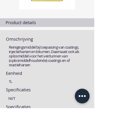
Product details
Omschrijving
Reinigingsmiddel bij toepassing van coatings,
injectieharsen en bitumen. Daarnaast ook als
oplosmiddel voor het verdunnen van
(oplosmiddelhoudende) coatings en of
reactieharsen
Eenheid
1L
Specificaties
NVT
Specificaties
Technische fiche
MSDS fiche
Download
Download