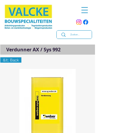
Verdunner AX / Sys 992
&lt; Back