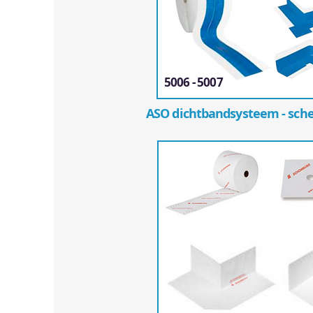
5006 - 5007
ASO dichtbandsysteem - sch