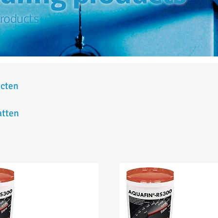
products
ucten
tten