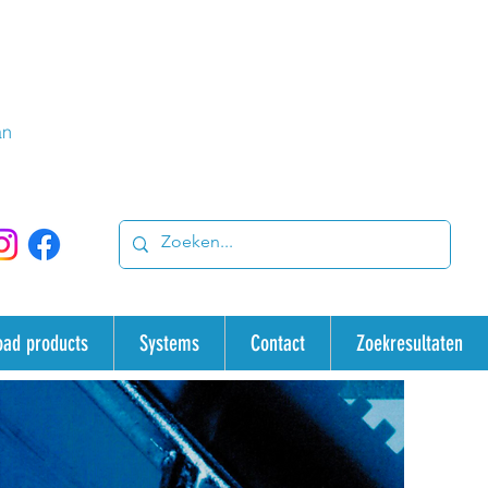
an
oad products
Systems
Contact
Zoekresultaten