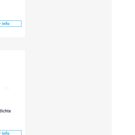
 info
25KG
dichte
 info