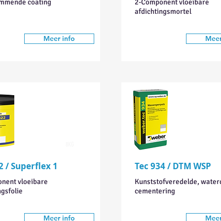
mmende coating
2-Component vloeibare
afdichtingsmortel
Meer info
Meer
8KG
2 / Superflex 1
Tec 934 / DTM WSP
nent vloeibare
Kunststofveredelde, water
ngsfolie
cementering
Meer info
Meer