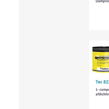
Dampre
Tec 82
1- compo
afdichti