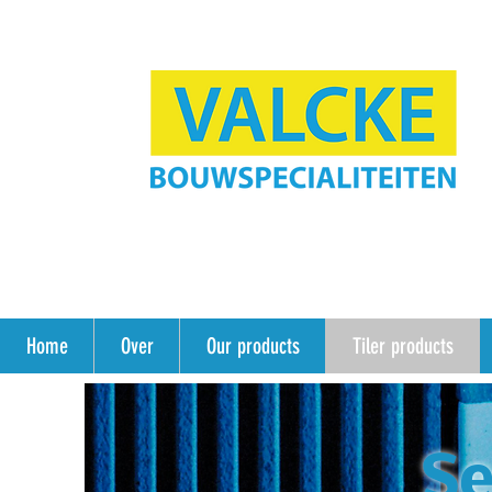
Home
Over
Our products
Tiler products
Se