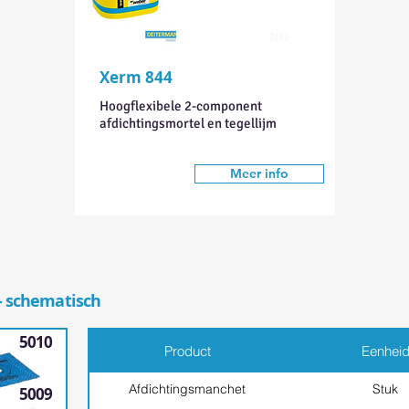
24KG
Xerm 844
Hoogflexibele 2-component
afdichtingsmortel en tegellijm
Meer info
- schematisch
5010
Product
Eenhei
Afdichtingsmanchet
Stuk
5009