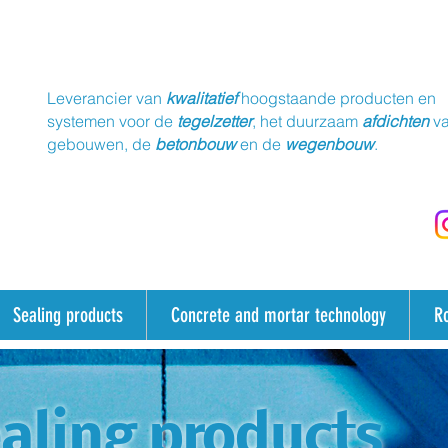
Leverancier van
kwalitatief
hoogstaande producten en
systemen voor de
tegelzetter
, het duurzaam
afdichten
v
gebouwen, de
betonbouw
en de
wegenbouw
.
Sealing products
Concrete and mortar technology
R
aling products