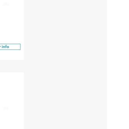
20KG
 info
6KG