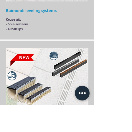
Raimondi leveling systems
Keuze uit:
- Spie-systeem
- Draaiclips
ACO
Naast de Euroline en de Euroline discreet hebben wij
nu ook de Multidrain en de Slimline in ons gamma.