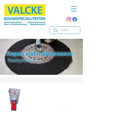
Repair and maintenance
Road products
18KG