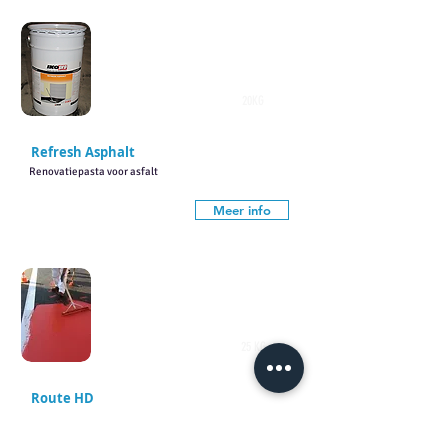
20KG
Refresh Asphalt
Renovatiepasta voor asfalt
Meer info
25 KG
Route HD
PMMA kleurcoating voor asfalt