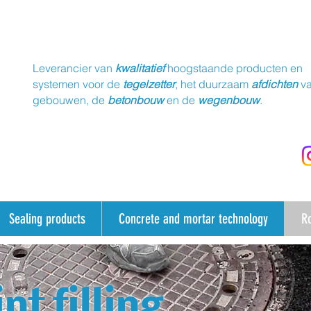
Leverancier van
kwalitatief
hoogstaande producten en
systemen voor de
tegelzetter
, het duurzaam
afdichten
v
gebouwen, de
betonbouw
en de
wegenbouw
.
Sealing products
Concrete and mortar technology
R
int filling