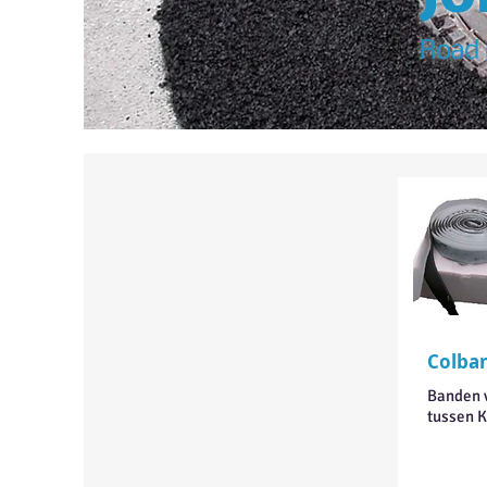
Road 
Colba
Banden 
tussen 