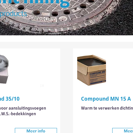
products
LM
nd 35/10
Compound MN 15 A
voor aansluitingsvoegen
Warm te verwerken dichti
K.W.S.-bedekkingen
Meer info
Meer