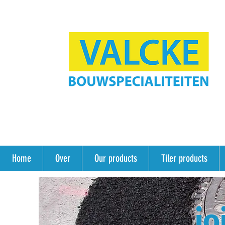
Home
Over
Our products
Tiler products
jo