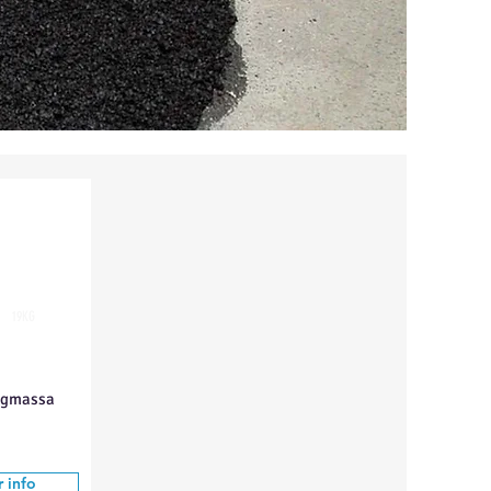
19KG
ngmassa
 info