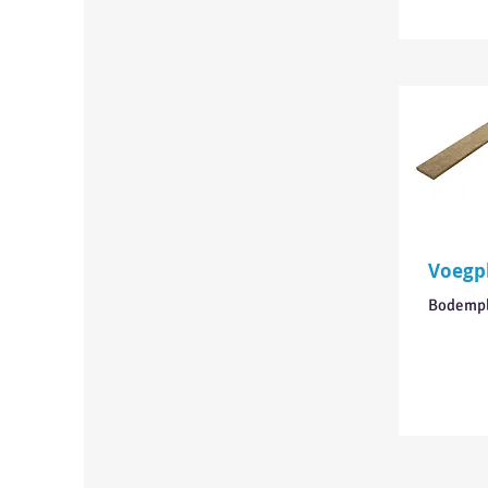
Voegp
Bodempl