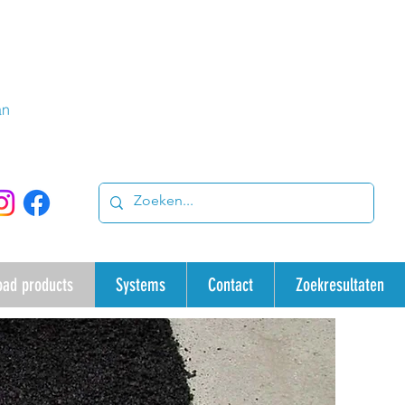
an
oad products
Systems
Contact
Zoekresultaten