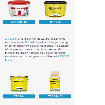
ASODUR EKF
REP 760
2.
TEC 944
afhankelijk van de waterdruk gemengd
met katalysator
TEC 944 BS
met een handprespomp
of pomp machine via de schroefnippels in de scheur
of holle ruimte pompen. Na uitharding van de
injectiehars, indien noodzakelijk, de schroefnippel
verwijderen en de boorgaten opvullen met
ASOCRET
M 30
.
TEC 944
TEC 944 BS