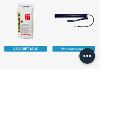
ASOCRET M 30
Handprespomp
Schroefnippel
Flexibel