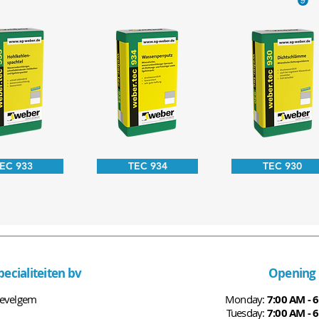
EC 933
TEC 934
TEC 930
ecialiteiten bv
Opening 
Wevelgem
Monday:
7:00 AM - 
Tuesday:
7:00 AM - 