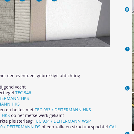
 met een eventueel gebrekkige afdichting
tijgend vocht
ectiegel
TEC 946
EITERMANN HKS
RMANN HKS
gen en holtes met
TEC 933 / DEITERMANN HKS
N HKS
op het metselwerk gekamt
rkte pleisterlaag
TEC 934 / DEITERMANN WSP
30 / DEITERMANN DS
of een kalk- en structuurspachtel
CAL