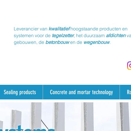
Leverancier van
kwalitatief
hoogstaande producten en
systemen voor de
tegelzetter
, het duurzaam
afdichten
v
gebouwen, de
betonbouw
en de
wegenbouw
.
Sealing products
Concrete and mortar technology
R