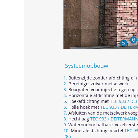
Systeemopbouw
1.
Buitenzijde zonder afdichting of
2.
Gereinigd, zuiver metselwerk
3.
Boorgaten voor injectie tegen ops
4.
Horizontale afdichting met de inj
5.
Hoekafdichting met
TEC 933 / D
6.
Holle hoek met
TEC 933 / DEITE
7.
Afsluiten van de metselwerk voe
8.
Hechtlaag
TEC 933 / DEITERMAN
9.
Waterondoorlaatbare, vezelverste
10.
Minerale dichtingsmortel
TEC 9
286