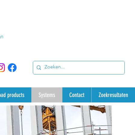
an
oad products
Systems
Contact
Zoekresultaten