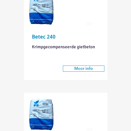
25KG
Betec 240
Krimpgecompenseerde gietbeton
Meer info
25KG