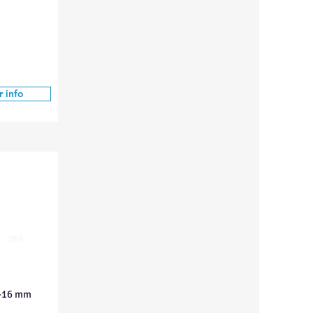
 info
25KG
0-16 mm