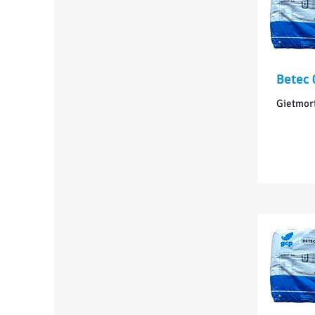
Betec 
Gietmort