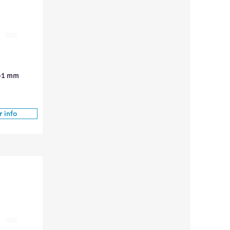
25KG
0-1 mm
 info
20KG