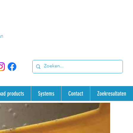
an
oad products
Systems
Contact
Zoekresultaten