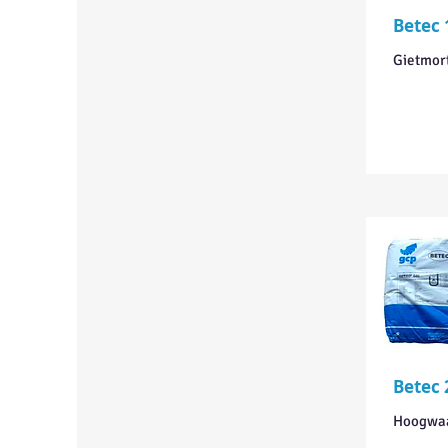
Betec 
Gietmort
Betec 
Hoogwaa