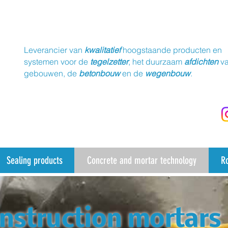
Leverancier van
kwalitatief
hoogstaande producten en
systemen voor de
tegelzetter
, het duurzaam
afdichten
v
gebouwen, de
betonbouw
en de
wegenbouw
.
Sealing products
Concrete and mortar technology
R
nstruction mortars