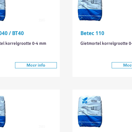
25KG
040 / BT40
Betec 110
el korrelgrootte 0-4 mm
Gietmortel korrelgrootte 
Meer info
Meer
25KG