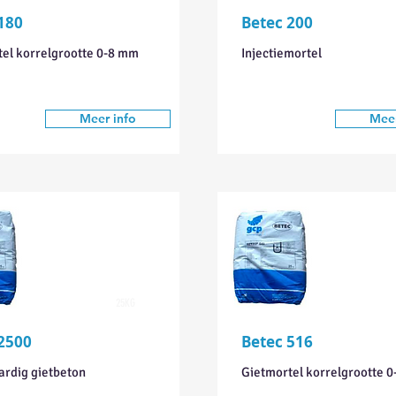
180
Betec 200
el korrelgrootte 0-8 mm
Injectiemortel
Meer info
Meer
25KG
2500
Betec 516
rdig gietbeton
Gietmortel korrelgrootte 