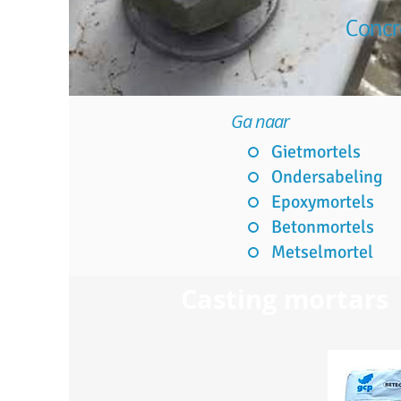
Concr
Ga naar
Gietmortels
Ondersabeling
Epoxymortels
Betonmortels
Metselmortel
Casting mortars