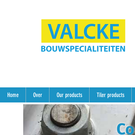
Home
Over
Our products
Tiler products
Co