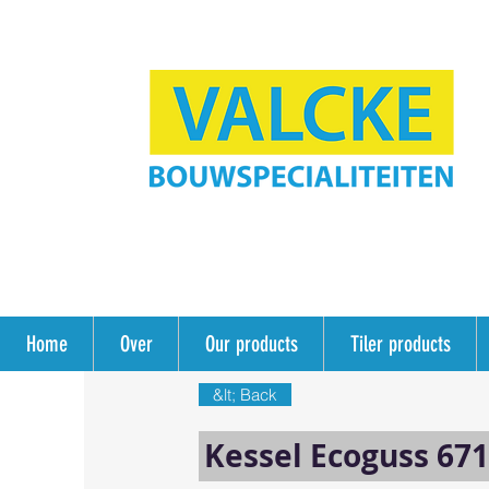
Home
Over
Our products
Tiler products
&lt; Back
Kessel Ecoguss 671