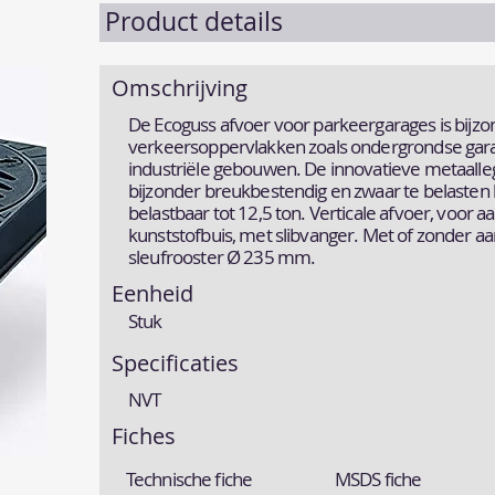
Product details
Omschrijving
De Ecoguss afvoer voor parkeergarages is bijzo
verkeersoppervlakken zoals ondergrondse gara
industriële gebouwen. De innovatieve metaall
bijzonder breukbestendig en zwaar te belasten bi
belastbaar tot 12,5 ton. Verticale afvoer, voor a
kunststofbuis, met slibvanger. Met of zonder 
sleufrooster Ø 235 mm.
Eenheid
Stuk
Specificaties
NVT
Fiches
Technische fiche
MSDS fiche