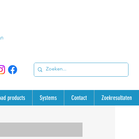
an
oad products
Systems
Contact
Zoekresultaten