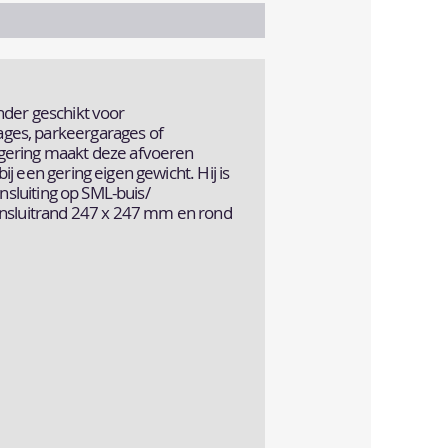
nder geschikt voor
ges, parkeergarages of
egering maakt deze afvoeren
j een gering eigen gewicht. Hij is
ansluiting op SML-buis/
aansluitrand 247 x 247 mm en rond