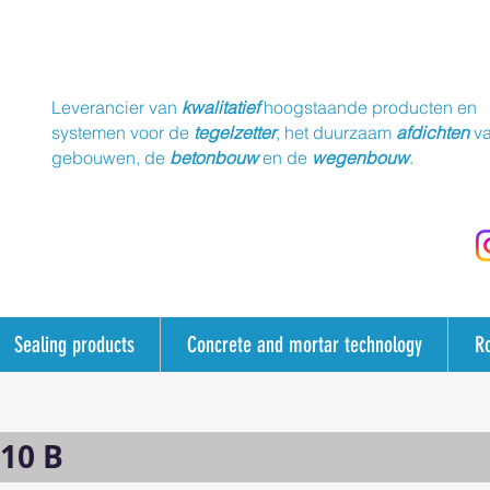
Leverancier van
kwalitatief
hoogstaande producten en
systemen voor de
tegelzetter
, het duurzaam
afdichten
v
gebouwen, de
betonbouw
en de
wegenbouw
.
Sealing products
Concrete and mortar technology
R
10 B