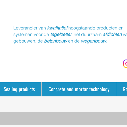
Leverancier van
kwalitatief
hoogstaande producten en
systemen voor de
tegelzetter
, het duurzaam
afdichten
v
gebouwen, de
betonbouw
en de
wegenbouw
.
Sealing products
Concrete and mortar technology
R