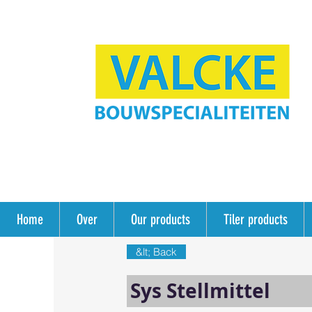
Home
Over
Our products
Tiler products
&lt; Back
Sys Stellmittel