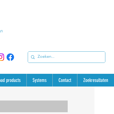
an
oad products
Systems
Contact
Zoekresultaten