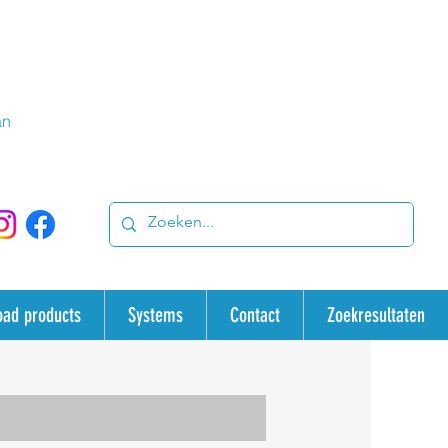
an
oad products
Systems
Contact
Zoekresultaten