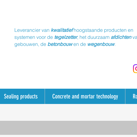
Leverancier van
kwalitatief
hoogstaande producten en
systemen voor de
tegelzetter
, het duurzaam
afdichten
v
gebouwen, de
betonbouw
en de
wegenbouw
.
Sealing products
Concrete and mortar technology
R