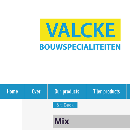
Home
Over
Our products
Tiler products
&lt; Back
Mix