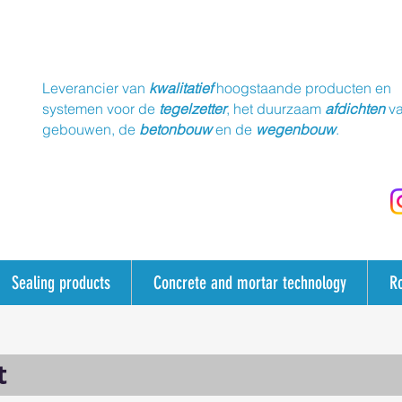
Leverancier van
kwalitatief
hoogstaande producten en
systemen voor de
tegelzetter
, het duurzaam
afdichten
v
gebouwen, de
betonbouw
en de
wegenbouw
.
Sealing products
Concrete and mortar technology
R
t