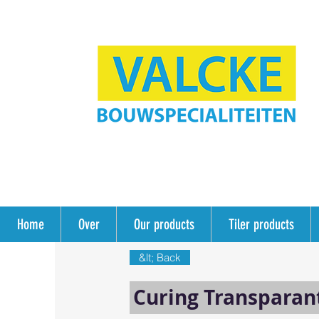
Home
Over
Our products
Tiler products
&lt; Back
Curing Transparan