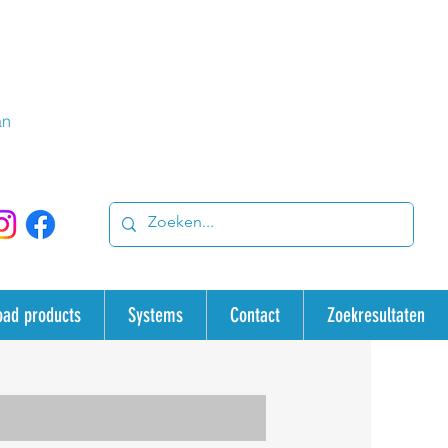
an
oad products
Systems
Contact
Zoekresultaten