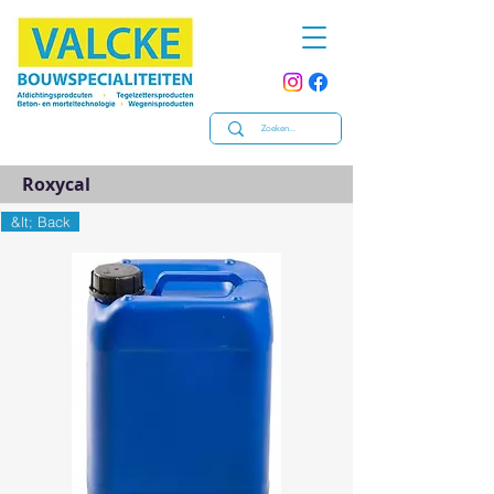
Roxycal
&lt; Back