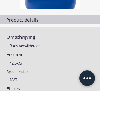
Product details
Omschrijving
Roestverwijderaar
Eenheid
12,5KG
Specificaties
NVT
Fiches
Technische fiche
MSDS fiche
Download
Download
Previous
Next one