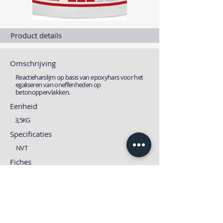
Product details
Omschrijving
Reactieharslijm op basis van epoxyhars voor het
egaliseren van oneffenheden op
betonoppervlakken.
Eenheid
3,5KG
Specificaties
NVT
Fiches
Technische fiche
MSDS fiche
Download
Download