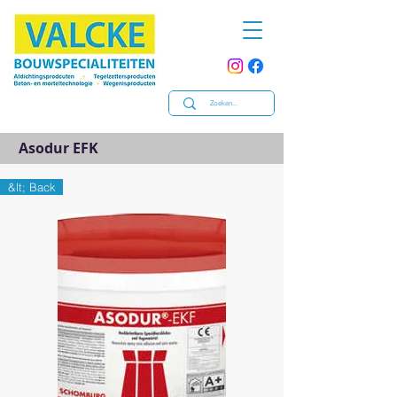
Asodur EFK
&lt; Back