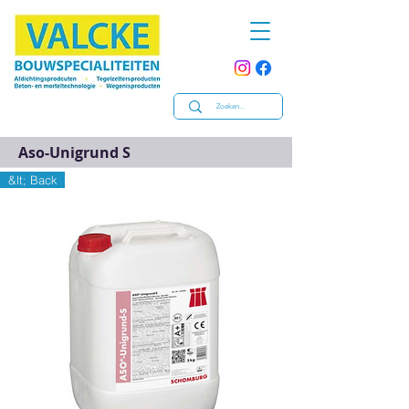
Aso-Unigrund S
&lt; Back