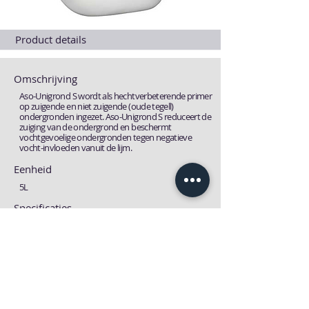
Product details
Omschrijving
Aso-Unigrond S wordt als hechtverbeterende primer
op zuigende en niet zuigende (oude tegell)
ondergronden ingezet. Aso-Unigrond S reduceert de
zuiging van de ondergrond en beschermt
vochtgevoelige ondergronden tegen negatieve
vocht-invloeden vanuit de lijm.
Eenheid
5L
Specificaties
NVT
Fiches
Technische fiche
MSDS fiche
Download
Download