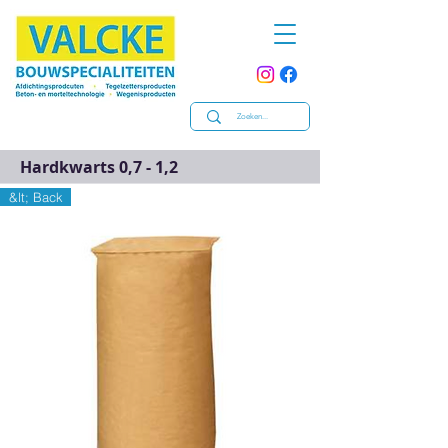
Hardkwarts 0,7 - 1,2
&lt; Back