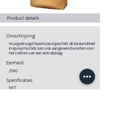
Product details
Omschrijving
Vuurgedroogd kwartszand geschikt als bestanddeel
in epoxymortels, kan ook aangewend worden voor
het creëren van een anti-sliplaag.
Eenheid
25KG
Specificaties
NVT
Fiches
Technische fiche
MSDS fiche
Download
Download
Previous
Next one