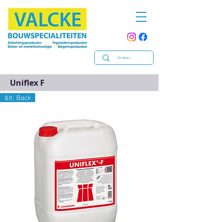
Uniflex F
&lt; Back