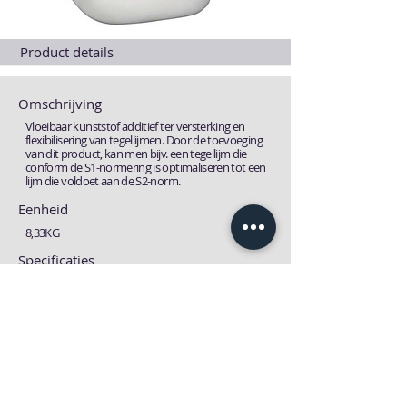
Product details
Omschrijving
Vloeibaar kunststof additief ter versterking en
flexibilisering van tegellijmen. Door de toevoeging
van dit product, kan men bijv. een tegellijm die
conform de S1-normering is optimaliseren tot een
lijm die voldoet aan de S2-norm.
Eenheid
8,33KG
Specificaties
NVT
Fiches
Technische fiche
MSDS fiche
Download
Download