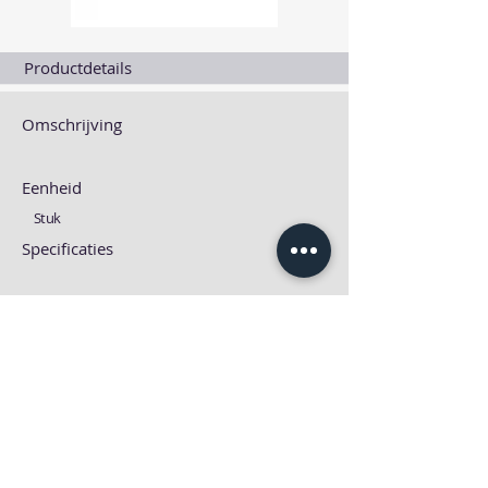
Productdetails
Omschrijving
Eenheid
Stuk
Specificaties
Fiches
Technische fiche
MSDS fiche
Download
Download
Previous
Next one