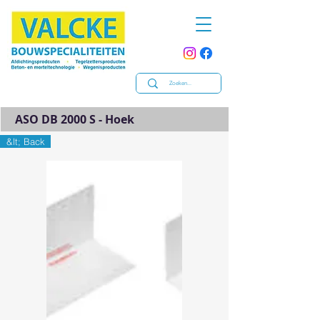
ASO DB 2000 S - Hoek
&lt; Back