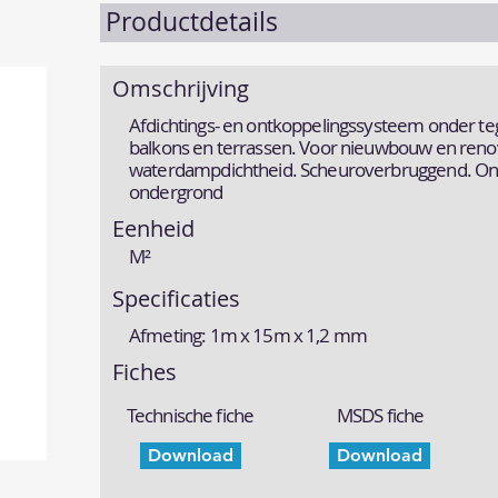
Productdetails
Omschrijving
Afdichtings- en ontkoppelingssysteem onder teg
balkons en terrassen. Voor nieuwbouw en reno
waterdampdichtheid. Scheuroverbruggend. Ontk
ondergrond
Eenheid
M²
Specificaties
Afmeting: 1m x 15m x 1,2 mm
Fiches
Technische fiche
MSDS fiche
Download
Download