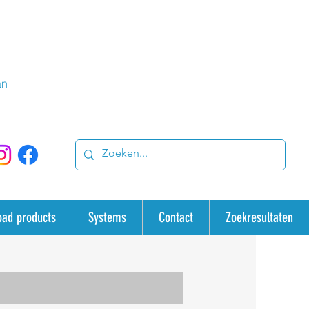
an
oad products
Systems
Contact
Zoekresultaten