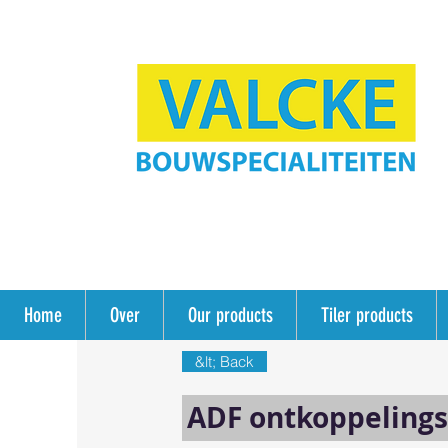
Home
Over
Our products
Tiler products
&lt; Back
ADF ontkoppeling