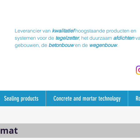
Leverancier van
kwalitatief
hoogstaande producten en
systemen voor de
tegelzetter
, het duurzaam
afdichten
v
gebouwen, de
betonbouw
en de
wegenbouw
.
Sealing products
Concrete and mortar technology
R
smat