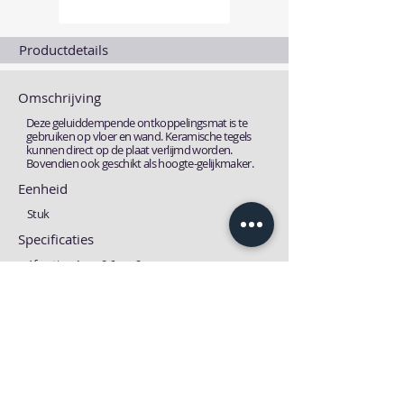
Productdetails
Omschrijving
Deze geluiddempende ontkoppelingsmat is te
gebruiken op vloer en wand. Keramische tegels
kunnen direct op de plaat verlijmd worden.
Bovendien ook geschikt als hoogte-gelijkmaker.
Eenheid
Stuk
Specificaties
Afmeting: 1m x 0,6m x 9mm
Fiches
Technische fiche
MSDS fiche
Download
Download
Previous
Next one