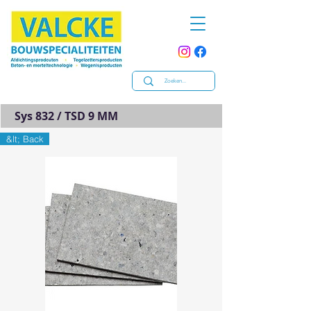
Sys 832 / TSD 9 MM
&lt; Back